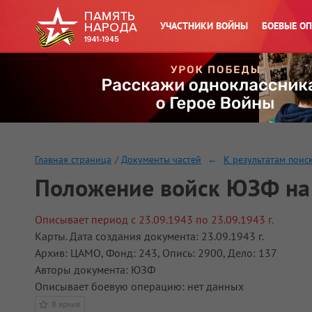
УЧАСТНИКИ ВОЙНЫ
БОЕВЫЕ О
Главная страница
/
Документы частей
←
К результатам поис
Положение войск ЮЗФ на 2
Описывает период с 23.09.1943 по 23.09.1943 г.
Карты. Дата создания документа: 23.09.1943 г.
Архив: ЦАМО, Фонд: 243, Опись: 2900, Дело: 137
Авторы документа: ЮЗФ
Описывает боевую операцию: нет данных
В архив