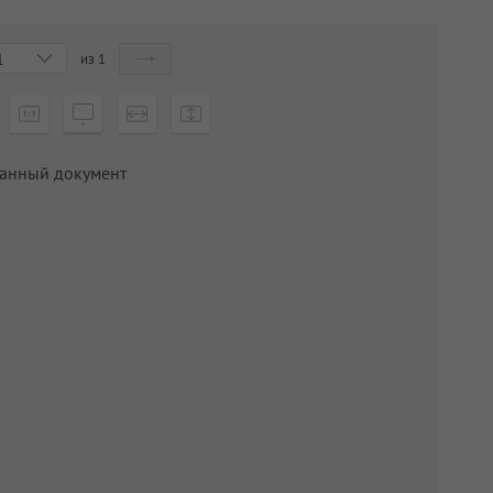
из
1
1