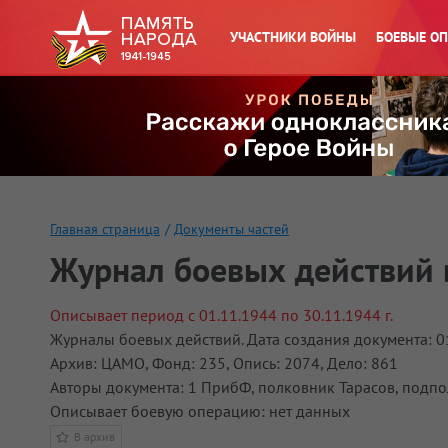
УЧАСТНИКИ ВОЙНЫ
БОЕВЫЕ О
Главная страница
/
Документы частей
Журнал боевых действий 
Описывает период с 01.11.1944 по 30.11.1944 г.
Журналы боевых действий. Дата создания документа: 0
Архив: ЦАМО, Фонд: 235, Опись: 2074, Дело: 861
Авторы документа: 1 ПрибФ, полковник Тарасов, подп
Описывает боевую операцию: нет данных
В архив