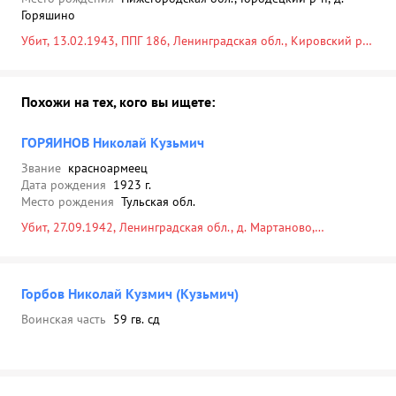
Горяшино
Убит, 13.02.1943, ППГ 186, Ленинградская обл., Кировский р-
н, Россия, Ленинградская обл., Кировский р-н, г. Кировск, ул.
Советская, Дом культуры энергетиков, северная сторона, у
ограды стадиона, 13.02.1943
Похожи на тех, кого вы ищете:
ГОРЯИНОВ Николай Кузьмич
Звание
красноармеец
Дата рождения
1923 г.
Место рождения
Тульская обл.
Убит, 27.09.1942, Ленинградская обл., д. Мартаново,
Ленинградская обл., д. Мартыново
Горбов Николай Кузмич (Кузьмич)
Воинская часть
59 гв. сд