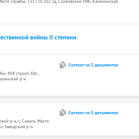
Место службы: 1317 сп 202 сд, Сонковский РВК, Калининская
ественной войны II степени
а
Cостоит из 2 документов
ы: 468 строит. бат.,
талинский р-н
Cостоит из 5 документов
кой р-н, с. Сиваги, Место
ро-Заводский р-н