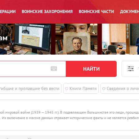
ПЕРАЦИИ
ВОИНСКИЕ ЗАХОРОНЕНИЯ
ВОИНСКИЕ ЧАСТИ
ДОКУМЕН
гибшие и пропавшие без вести
Книги Памяти
Сведения о лич
рой мировой войне (1939 — 1945 гг.). В подавляющем большинстве это люди, проше
ства. Их включение в массив данных отражает исторические факты и не является реаби