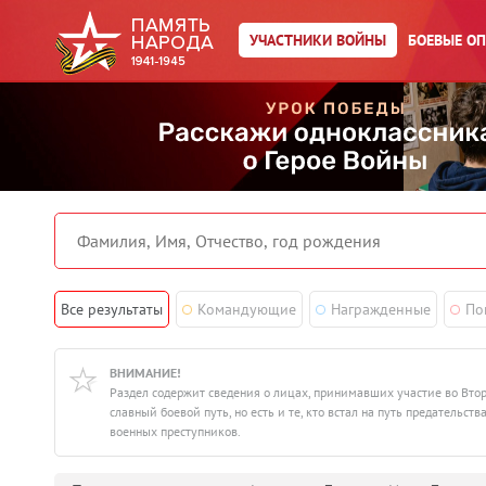
УЧАСТНИКИ ВОЙНЫ
БОЕВЫЕ О
Все результаты
Командующие
Награжденные
По
ВНИМАНИЕ!
Раздел содержит сведения о лицах, принимавших участие во Вто
славный боевой путь, но есть и те, кто встал на путь предатель
военных преступников.