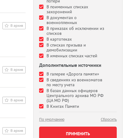
потери
В поименных списках
захоронений
В документах о
военнопленных
В приказах об исключении из
списков
В картотеках
В списках призыва и
демобилизации
В именных списках частей
Дополнительные источники
В галерее «Дорога памяти»
В сведениях из военкоматов
по месту учета
В базах данных офицеров
Центрального архива МО РФ
(ЦА МО РФ)
В Книгах Памяти
По умолчанию
Сбросить