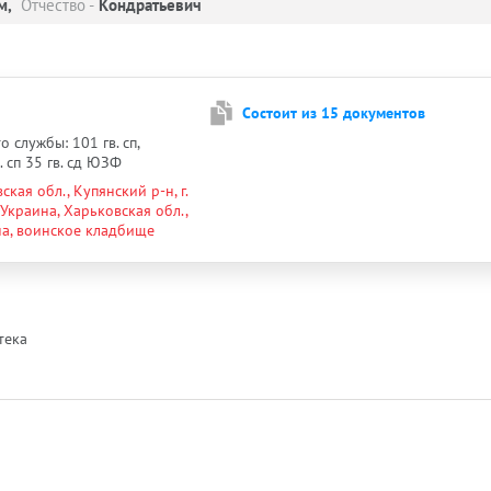
м,
Отчество -
Кондратьевич
Cостоит из 15 документов
о службы: 101 гв. сп,
. сп 35 гв. сд ЮЗФ
ская обл., Купянский р-н, г.
 Украина, Харьковская обл.,
нина, воинское кладбище
тека