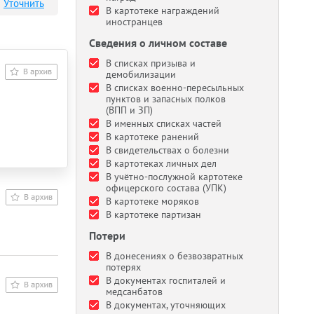
Уточнить
В картотеке награждений
иностранцев
Сведения о личном составе
В списках призыва и
демобилизации
В списках военно-пересыльных
пунктов и запасных полков
(ВПП и ЗП)
В именных списках частей
В картотеке ранений
В свидетельствах о болезни
В картотеках личных дел
В учётно-послужной картотеке
офицерского состава (УПК)
В картотеке моряков
В картотеке партизан
Потери
В донесениях о безвозвратных
потерях
В документах госпиталей и
медсанбатов
В документах, уточняющих