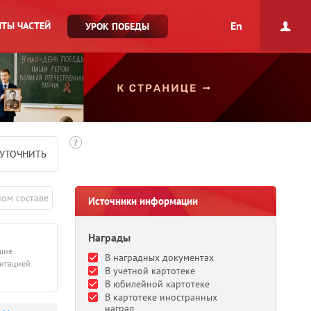
En
ТЫ ЧАСТЕЙ
УРОК ПОБЕДЫ
УТОЧНИТЬ
ном составе
Источники информации
Награды
дшие
В наградных документах
литацией
В учетной картотеке
В юбилейной картотеке
В картотеке иностранных
наград