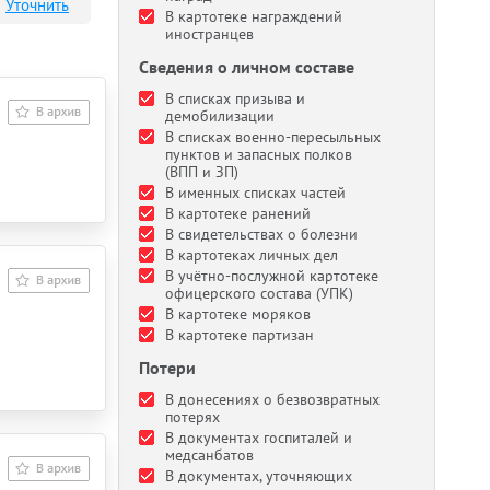
Уточнить
В картотеке награждений
иностранцев
Сведения о личном составе
В списках призыва и
демобилизации
В списках военно-пересыльных
пунктов и запасных полков
(ВПП и ЗП)
В именных списках частей
В картотеке ранений
В свидетельствах о болезни
В картотеках личных дел
В учётно-послужной картотеке
офицерского состава (УПК)
В картотеке моряков
В картотеке партизан
Потери
В донесениях о безвозвратных
потерях
В документах госпиталей и
медсанбатов
В документах, уточняющих