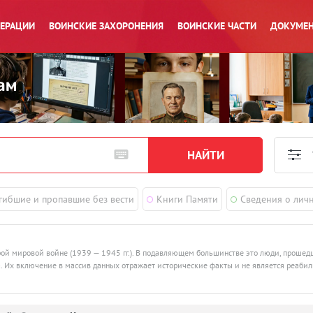
ПЕРАЦИИ
ВОИНСКИЕ ЗАХОРОНЕНИЯ
ВОИНСКИЕ ЧАСТИ
ДОКУМЕН
гибшие и пропавшие без вести
Книги Памяти
Сведения о лич
рой мировой войне (1939 — 1945 гг.). В подавляющем большинстве это люди, проше
ства. Их включение в массив данных отражает исторические факты и не является реаби