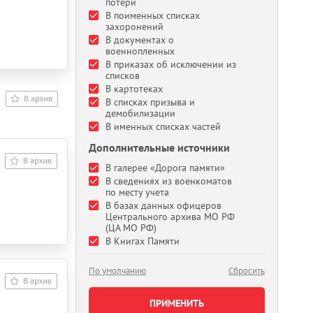
потери
В поименных списках
захоронений
В документах о
военнопленных
В приказах об исключении из
списков
В картотеках
В списках призыва и
демобилизации
В именных списках частей
Дополнительные источники
В галерее «Дорога памяти»
В сведениях из военкоматов
по месту учета
В базах данных офицеров
Центрального архива МО РФ
(ЦА МО РФ)
В Книгах Памяти
По умолчанию
Сбросить