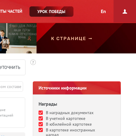
En
ТЫ ЧАСТЕЙ
УРОК ПОБЕДЫ
УТОЧНИТЬ
ном составе
Источники информации
Награды
дшие
В наградных документах
литацией
В учетной картотеке
В юбилейной картотеке
В картотеке иностранных
наград