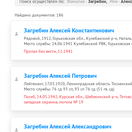
Поиск осуществлен по:
Фамилия -
Загребин,
Имя -
Алекс
Найдено документов:
186
Загребин Алексей Константинович
Рядовой, 1912, Горьковская обл., Кулебакский р-н, Натальи
Место службы: 24.06.1941 Кулебакский РВК, Горьковская 
Пропал без вести, 11.1941
Загребин Алексей Петрович
Лейтенант, 17.03.1920, Ленинградская область Тосненски
Место службы: 76 сд 93 сп, 93 сп 76 сд (51 гв. сд)
Погиб, 14.05.1942, Курская обл., Шебекинский р-н, Титовски
западная окраина, могила № 19
Загребин Алексей Александрович