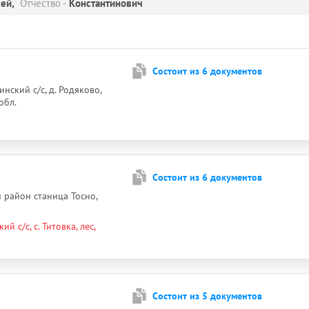
ей,
Отчество -
Константинович
Cостоит из 6 документов
нский с/с, д. Родяково,
обл.
Cостоит из 6 документов
й район станица Тосно,
й с/с, с. Титовка, лес,
Cостоит из 5 документов