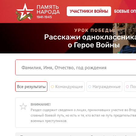
УЧАСТНИКИ ВОЙНЫ
БОЕВЫЕ О
Все результаты
Командующие
Награжденные
По
ВНИМАНИЕ!
Раздел содержит сведения о лицах, принимавших участие во Вто
славный боевой путь, но есть и те, кто встал на путь предатель
военных преступников.