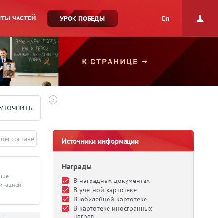
En
ТЫ ЧАСТЕЙ
УРОК ПОБЕДЫ
УТОЧНИТЬ
ном составе
Источники информации
Награды
дшие
В наградных документах
литацией
В учетной картотеке
В юбилейной картотеке
В картотеке иностранных
наград