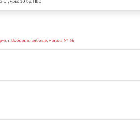
сто службы: 10 бр. ПВО
р-н, г. Выборг, кладбище, могила № 36