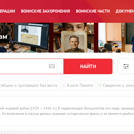
ПЕРАЦИИ
ВОИНСКИЕ ЗАХОРОНЕНИЯ
ВОИНСКИЕ ЧАСТИ
ДОКУМЕН
гибшие и пропавшие без вести
Книги Памяти
Сведения о лич
рой мировой войне (1939 — 1945 гг.). В подавляющем большинстве это люди, проше
ства. Их включение в массив данных отражает исторические факты и не является реаби