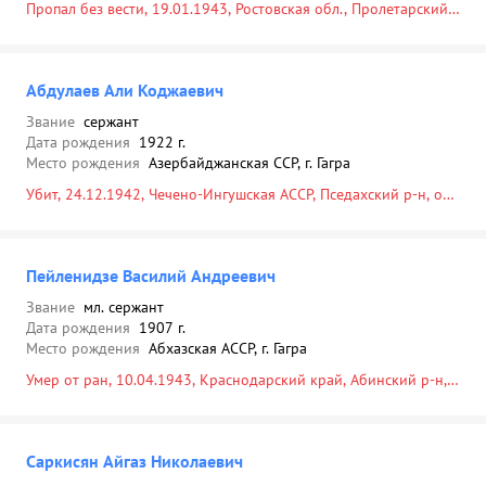
Пропал без вести, 19.01.1943, Ростовская обл., Пролетарский
р-н, с. Первомайское, Россия, Ростовская обл., г. Пролетарск, с/
з им. 50-летия СССР, 19.01.1943
Абдулаев Али Коджаевич
Звание
сержант
Дата рождения
1922 г.
Место рождения
Азербайджанская ССР, г. Гагра
Убит, 24.12.1942, Чечено-Ингушская АССР, Пседахский р-н, оз.
Ам, в районе
Пейленидзе Василий Андреевич
Звание
мл. сержант
Дата рождения
1907 г.
Место рождения
Абхазская АССР, г. Гагра
Умер от ран, 10.04.1943, Краснодарский край, Абинский р-н,
Абинский с/с, ст-ца Абинская, юго-западная окраина, Россия,
Краснодарский край, Абинский р-н, г. Абинск, ул. Советов,
кладбище, 08.04.1943
Саркисян Айгаз Николаевич