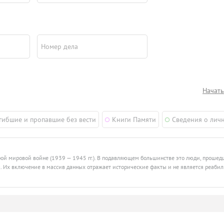
Номер дела
Начать
гибшие и пропавшие без вести
Книги Памяти
Сведения о лич
рой мировой войне (1939 — 1945 гг.). В подавляющем большинстве это люди, проше
ства. Их включение в массив данных отражает исторические факты и не является реаби