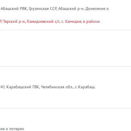
 Абашский РВК, Грузинская ССР, Абашский р-н. Донесение о
 Терский р-н, Хамидиевский с/с, с. Хамидие, в районе
941 Карабашский ГВК, Челябинская обл., г. Карабаш.
ние о потерях