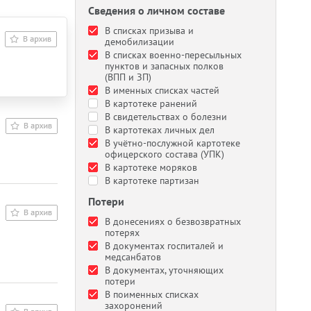
Сведения о личном составе
В списках призыва и
демобилизации
В списках военно-пересыльных
пунктов и запасных полков
(ВПП и ЗП)
В именных списках частей
В картотеке ранений
В свидетельствах о болезни
В картотеках личных дел
В учётно-послужной картотеке
офицерского состава (УПК)
В картотеке моряков
В картотеке партизан
Потери
В донесениях о безвозвратных
потерях
В документах госпиталей и
медсанбатов
В документах, уточняющих
потери
В поименных списках
захоронений