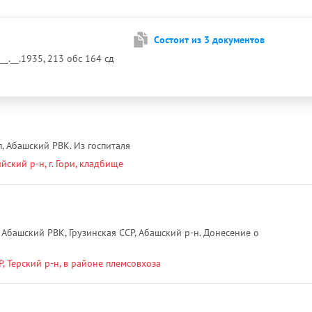
Cостоит из 3 документов
__.__.1935, 213 обс 164 сд
, Абашский РВК. Из госпиталя
йский р-н, г. Гори, кладбище
 Абашский РВК, Грузинская ССР, Абашский р-н. Донесение о
, Терский р-н, в районе племсовхоза