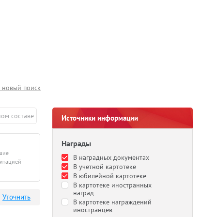
 новый поиск
ном составе
Источники информации
Награды
дшие
В наградных документах
литацией
В учетной картотеке
В юбилейной картотеке
В картотеке иностранных
наград
Уточнить
В картотеке награждений
иностранцев