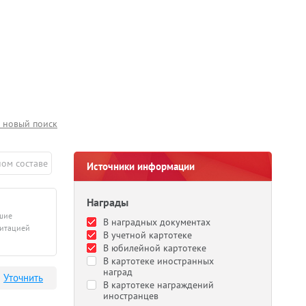
 новый поиск
ном составе
Источники информации
Награды
дшие
В наградных документах
литацией
В учетной картотеке
В юбилейной картотеке
В картотеке иностранных
наград
Уточнить
В картотеке награждений
иностранцев