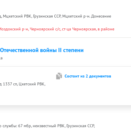
, Мцхетский РВК, Грузинская ССР, Мцхетский р-н. Донесение
оздокский р-н, Черноярский с/с, ст-ца Черноярская, в районе
течественной войны II степени
ка
Cостоит из 2 документов
д 1337 сп, Цхетский РВК,
о службы: 67 мбр, неизвестный РВК, Грузинская ССР,