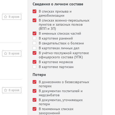
Сведения о личном составе
В списках призыва и
демобилизации
В списках военно-пересыльных
пунктов и запасных полков
(ВПП и ЗП)
В именных списках частей
В картотеке ранений
В свидетельствах о болезни
В картотеках личных дел
В учётно-послужной картотеке
офицерского состава (УПК)
В картотеке моряков
В картотеке партизан
Потери
В донесениях о безвозвратных
потерях
В документах госпиталей и
медсанбатов
В документах, уточняющих
потери
В поименных списках
захоронений