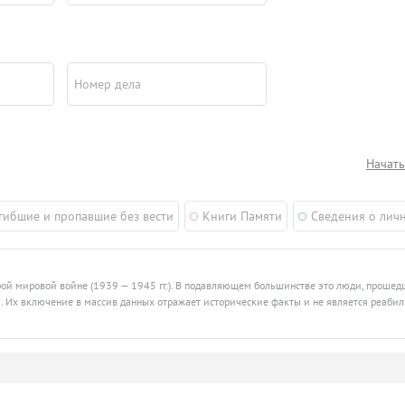
Номер дела
Начать
гибшие и пропавшие без вести
Книги Памяти
Сведения о лич
рой мировой войне (1939 — 1945 гг.). В подавляющем большинстве это люди, проше
ства. Их включение в массив данных отражает исторические факты и не является реаби