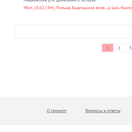
Мешкинский р-н. Донесение о потерях
Убит, 10.02.1945, Польша, Быдгощское воев., д. Цан, брат
1
2
3
О проекте
Вопросы и ответы