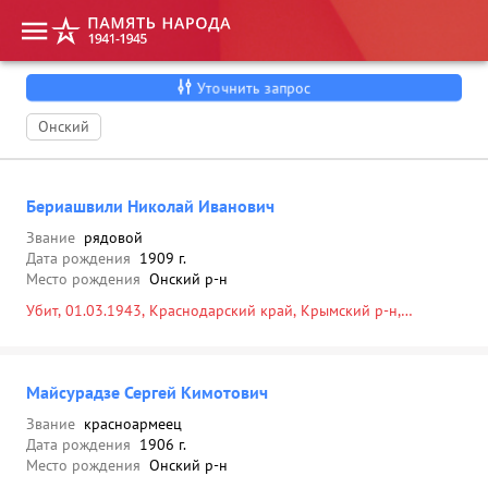
Уточнить запрос
Онский
Бериашвили Николай Иванович
Звание
рядовой
Дата рождения
1909 г.
Место рождения
Онский р-н
Убит, 01.03.1943, Краснодарский край, Крымский р-н,
Мерчанский с/с, х. Ястребовский, восточная окраина, Россия,
Краснодарский край, Крымский р-н, с.п. Мерчанское, х.
Ястребовский, 01.03.1943
Майсурадзе Сергей Кимотович
Звание
красноармеец
Дата рождения
1906 г.
Место рождения
Онский р-н