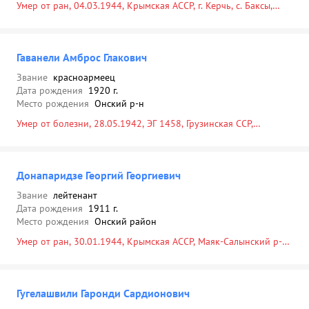
Умер от ран, 04.03.1944, Крымская АССР, г. Керчь, с. Баксы,
могила № 41
Гаванели Амброс Глакович
Звание
красноармеец
Дата рождения
1920 г.
Место рождения
Онский р-н
Умер от болезни, 28.05.1942, ЭГ 1458, Грузинская ССР,
Горийский р-н, г. Гори, кладбище
Донапаридзе Георгий Георгиевич
Звание
лейтенант
Дата рождения
1911 г.
Место рождения
Онский район
Умер от ран, 30.01.1944, Крымская АССР, Маяк-Салынский р-н,
с. Баксы, могила № 24
Гугелашвили Гаронди Сардионович