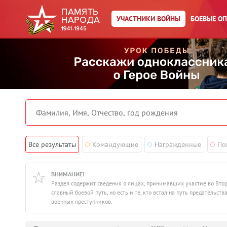
УЧАСТНИКИ ВОЙНЫ
БОЕВЫЕ О
Все результаты
Командующие
Награжденные
По
ВНИМАНИЕ!
Раздел содержит сведения о лицах, принимавших участие во Вто
славный боевой путь, но есть и те, кто встал на путь предатель
военных преступников.