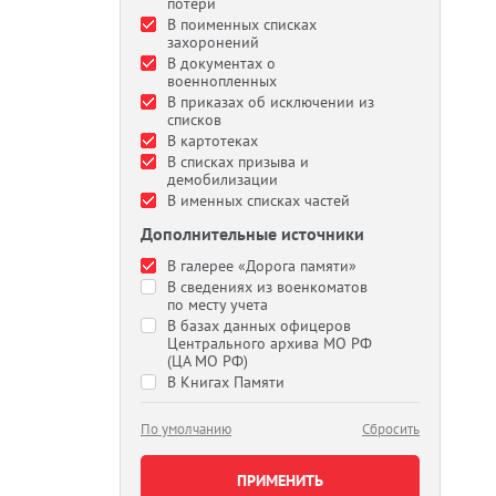
потери
В поименных списках
захоронений
В документах о
военнопленных
В приказах об исключении из
списков
В картотеках
В списках призыва и
демобилизации
В именных списках частей
Дополнительные источники
В галерее «Дорога памяти»
В сведениях из военкоматов
по месту учета
В базах данных офицеров
Центрального архива МО РФ
(ЦА МО РФ)
В Книгах Памяти
По умолчанию
Сбросить