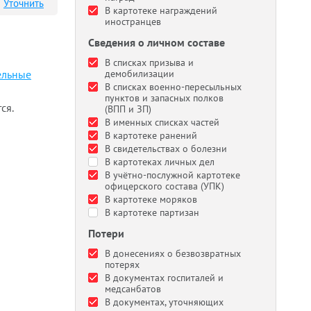
Уточнить
В картотеке награждений
иностранцев
Сведения о личном составе
В списках призыва и
ельные
демобилизации
В списках военно-пересыльных
пунктов и запасных полков
ся.
(ВПП и ЗП)
В именных списках частей
В картотеке ранений
В свидетельствах о болезни
В картотеках личных дел
В учётно-послужной картотеке
офицерского состава (УПК)
В картотеке моряков
В картотеке партизан
Потери
В донесениях о безвозвратных
потерях
В документах госпиталей и
медсанбатов
В документах, уточняющих