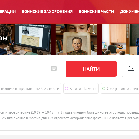
ПЕРАЦИИ
ВОИНСКИЕ ЗАХОРОНЕНИЯ
ВОИНСКИЕ ЧАСТИ
ДОКУМЕН
гибшие и пропавшие без вести
Книги Памяти
Сведения о лич
рой мировой войне (1939 — 1945 гг.). В подавляющем большинстве это люди, проше
ства. Их включение в массив данных отражает исторические факты и не является реаби