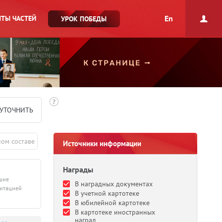
En
ТЫ ЧАСТЕЙ
УРОК ПОБЕДЫ
УТОЧНИТЬ
ном составе
Источники информации
Награды
дшие
В наградных документах
литацией
В учетной картотеке
В юбилейной картотеке
В картотеке иностранных
наград