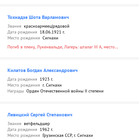
Тохнадзе Шота Варламович
Звание
красноармеец|рядовой
Дата рождения
18.06.1921 г.
Место рождения
Сигнахи
Погиб в плену, Лукенвальде, Лагерь: шталаг III A, место
пленения: Брест-Литовск, 21.01.1942
Килатов Богдан Александрович
Дата рождения
1923 г.
Место рождения
г. Сигнахи
Награды
Орден Отечественной войны II степени
Левицкий Сергей Степанович
Звание
ветфельдшер
Дата рождения
1962 г.
Место рождения
Грузинская ССР, г. Сигнахи