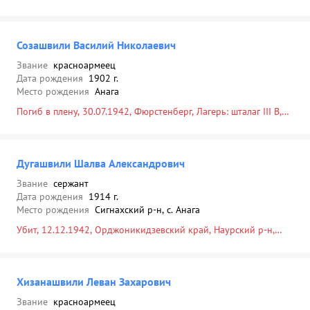
Созашвили Василий Николаевич
Звание
красноармеец
Дата рождения
1902 г.
Место рождения
Анага
Погиб в плену, 30.07.1942, Фюрстенберг, Лагерь: шталаг III B,
место пленения: Керчь, 30.07.1942
Дугашвили Шалва Александрович
Звание
сержант
Дата рождения
1914 г.
Место рождения
Сигнахский р-н, с. Анага
Убит, 12.12.1942, Орджоникидзевский край, Наурский р-н,
Ищерский с/с, ст. Ищерская, западнее, 8 км, ж/д будка
Хизанашвили Леван Захарович
Звание
красноармеец