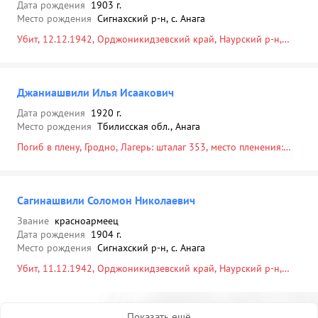
Дата рождения
1903 г.
Место рождения
Сигнахский р-н, с. Анага
Убит, 12.12.1942, Орджоникидзевский край, Наурский р-н,
Ищерский с/с, ст. Ищерская, западнее, 8 км, ж/д будка
Джаниашвили Илья Исаакович
Дата рождения
1920 г.
Место рождения
Тбилисская обл., Анага
Погиб в плену, Гродно, Лагерь: шталаг 353, место пленения:
Гомель, 24.01.1942
Сагинашвили Соломон Николаевич
Звание
красноармеец
Дата рождения
1904 г.
Место рождения
Сигнахский р-н, с. Анага
Убит, 11.12.1942, Орджоникидзевский край, Наурский р-н,
Ищерский с/с, Ищерская, западнее, 8 км, в районе ж/д будки
№ 1-4, братская могила
Показать ещё