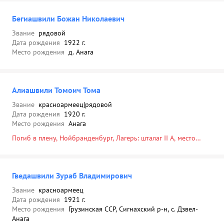
Бегиашвили Божан Николаевич
Звание
рядовой
Дата рождения
1922 г.
Место рождения
д. Анага
Алиашвили Томоич Тома
Звание
красноармеец|рядовой
Дата рождения
1920 г.
Место рождения
Анага
Погиб в плену, Нойбранденбург, Лагерь: шталаг II A, место
пленения: Луцк, 12.03.1942
Гведашвили Зураб Владимирович
Звание
красноармеец
Дата рождения
1921 г.
Место рождения
Грузинская ССР, Сигнахский р-н, с. Дзвел-
Анага