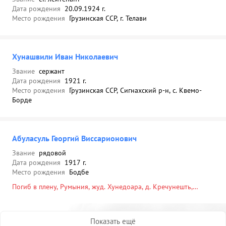
Дата рождения
20.09.1924 г.
Место рождения
Грузинская ССР, г. Телави
Хунашвили Иван Николаевич
Звание
сержант
Дата рождения
1921 г.
Место рождения
Грузинская ССР, Сигнахский р-н, с. Квемо-
Борде
Абуласуль Георгий Виссарионович
Звание
рядовой
Дата рождения
1917 г.
Место рождения
Бодбе
Погиб в плену, Румыния, жуд. Хунедоара, д. Кречунешть,
лагерь военнопленных № 9, Лагерь: лаг. 9, 06.02.1942
Показать ещё