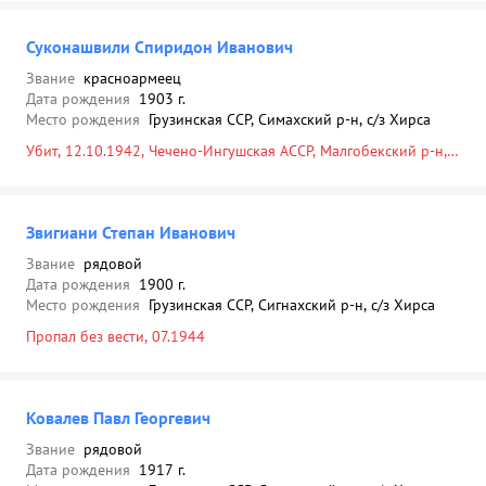
Суконашвили Спиридон Иванович
Звание
красноармеец
Дата рождения
1903 г.
Место рождения
Грузинская ССР, Симахский р-н, с/з Хирса
Убит, 12.10.1942, Чечено-Ингушская АССР, Малгобекский р-н,
с. Малгобек, южнее, 750 м, лощина, братская могила
Звигиани Степан Иванович
Звание
рядовой
Дата рождения
1900 г.
Место рождения
Грузинская ССР, Сигнахский р-н, с/з Хирса
Пропал без вести, 07.1944
Ковалев Павл Георгевич
Звание
рядовой
Дата рождения
1917 г.