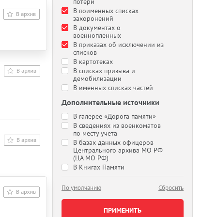
потери
В поименных списках
захоронений
В документах о
военнопленных
В приказах об исключении из
списков
В картотеках
В списках призыва и
демобилизации
В именных списках частей
Дополнительные источники
В галерее «Дорога памяти»
В сведениях из военкоматов
по месту учета
В базах данных офицеров
Центрального архива МО РФ
(ЦА МО РФ)
В Книгах Памяти
По умолчанию
Сбросить