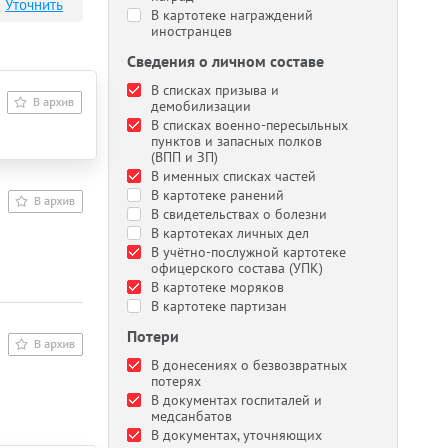
Уточнить
В картотеке награждений
иностранцев
Сведения о личном составе
В списках призыва и
демобилизации
В списках военно-пересыльных
пунктов и запасных полков
(ВПП и ЗП)
В именных списках частей
В картотеке ранений
В свидетельствах о болезни
В картотеках личных дел
В учётно-послужной картотеке
офицерского состава (УПК)
В картотеке моряков
В картотеке партизан
Потери
В донесениях о безвозвратных
потерях
В документах госпиталей и
медсанбатов
В документах, уточняющих