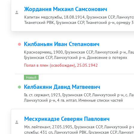
Жордания Михаил Самсонович
Капитан медслужбы, 18.08.1914, Грузинская ССР, Ланчхутс
Тианетский РВК, Грузинская ССР, Тианетский р-н, ормеду 3
Килбаньян Иван Степанович
Красноармеец, 1900, Грузинская ССР, Ланчхутский р-н, Ла
Грузинская ССР, Ланчхутский р-н. Донесение о потерях
Попал в плен (освобожден), 25.05.1942
Новый
Келбакяни Давид Матвеевич
Гв. ст. сержант, 1923, Грузинская ССР, Ланчхутский р-н, с.
Ланчхутский р-н, 4 гв. иптап. Именные списки частей
Месхрикадзе Северян Павлович
Мл. лейтенант, 27.05.1905, Грузинская ССР, Ланчхутский р-
службы: 431 сп, Ланчхутский РВК, Грузинская ССР, Ланчхут