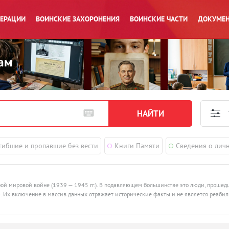
ПЕРАЦИИ
ВОИНСКИЕ ЗАХОРОНЕНИЯ
ВОИНСКИЕ ЧАСТИ
ДОКУМЕН
гибшие и пропавшие без вести
Книги Памяти
Сведения о лич
рой мировой войне (1939 — 1945 гг.). В подавляющем большинстве это люди, проше
ства. Их включение в массив данных отражает исторические факты и не является реаби