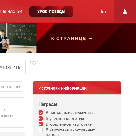
En
ТЫ ЧАСТЕЙ
УРОК ПОБЕДЫ
УТОЧНИТЬ
ном составе
Источники информации
Награды
дшие
В наградных документах
литацией
В учетной картотеке
В юбилейной картотеке
В картотеке иностранных
наград