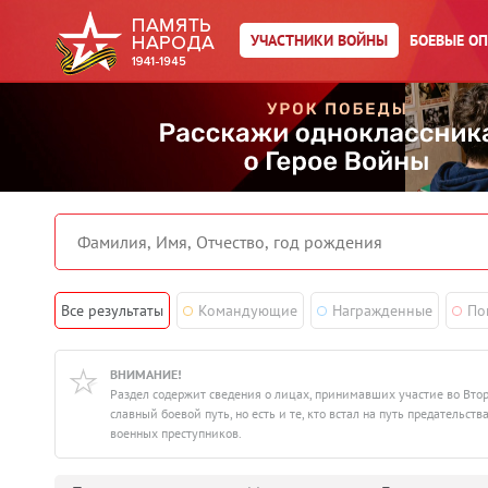
УЧАСТНИКИ ВОЙНЫ
БОЕВЫЕ О
Все результаты
Командующие
Награжденные
По
ВНИМАНИЕ!
Раздел содержит сведения о лицах, принимавших участие во Вто
славный боевой путь, но есть и те, кто встал на путь предатель
военных преступников.