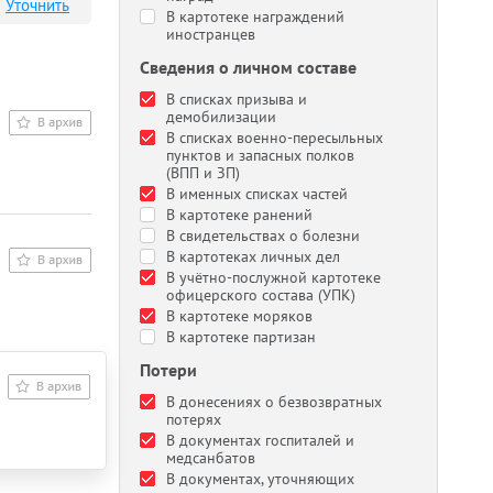
Уточнить
В картотеке награждений
иностранцев
Сведения о личном составе
В списках призыва и
демобилизации
В списках военно-пересыльных
пунктов и запасных полков
(ВПП и ЗП)
В именных списках частей
В картотеке ранений
В свидетельствах о болезни
В картотеках личных дел
В учётно-послужной картотеке
офицерского состава (УПК)
В картотеке моряков
В картотеке партизан
Потери
В донесениях о безвозвратных
потерях
В документах госпиталей и
медсанбатов
В документах, уточняющих