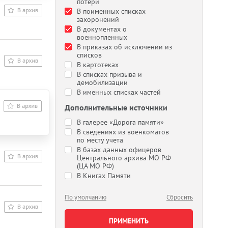
потери
В поименных списках
захоронений
В документах о
военнопленных
В приказах об исключении из
списков
В картотеках
В списках призыва и
демобилизации
В именных списках частей
Дополнительные источники
В галерее «Дорога памяти»
В сведениях из военкоматов
по месту учета
В базах данных офицеров
Центрального архива МО РФ
(ЦА МО РФ)
В Книгах Памяти
По умолчанию
Сбросить