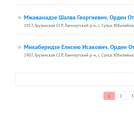
Мжаванадзе Шалва Георгиевич. Орден От
1917, Грузинская ССР, Ланчхутский р-н, с. Супса. Юбилейн
Микаберидзе Елисею Исакович. Орден От
1907, Грузинская ССР, Ланчхутский р-н, с. Супса. Юбилейн
1
2
3