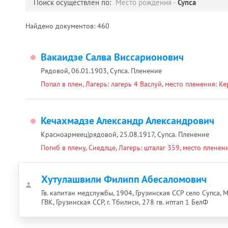
Поиск осуществлен по:
Место рождения -
Супса
Найдено документов:
460
Вакаидзе Салва Виссарионович
Рядовой, 06.01.1903, Супса. Пленение
Попал в плен, Лагерь: лагерь 4 Васлуй, место пленения: Ке
Кечахмадзе Александр Александрович
Красноармеец|рядовой, 25.08.1917, Супса. Пленение
Погиб в плену, Сиедлце, Лагерь: шталаг 359, место пленен
Хутулашвили Филипп Абесаломович
Гв. капитан медслужбы, 1904, Грузинская ССР село Супса,
ГВК, Грузинская ССР, г. Тбилиси, 278 гв. иптап 1 БелФ