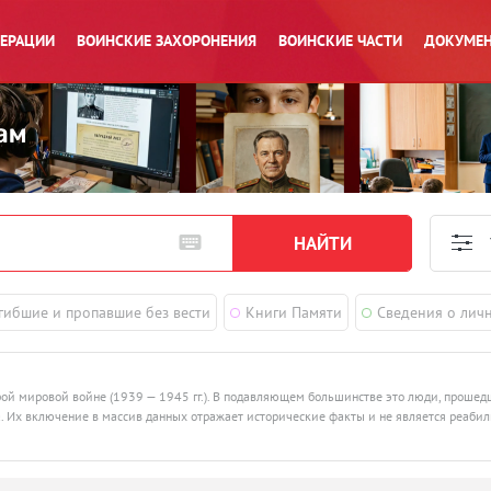
ПЕРАЦИИ
ВОИНСКИЕ ЗАХОРОНЕНИЯ
ВОИНСКИЕ ЧАСТИ
ДОКУМЕН
гибшие и пропавшие без вести
Книги Памяти
Сведения о лич
рой мировой войне (1939 — 1945 гг.). В подавляющем большинстве это люди, проше
ства. Их включение в массив данных отражает исторические факты и не является реаби