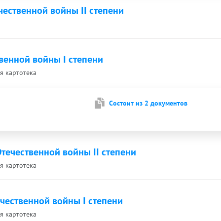
ественной войны II степени
венной войны I степени
ая картотека
Cостоит из 2 документов
течественной войны II степени
ая картотека
чественной войны I степени
ая картотека