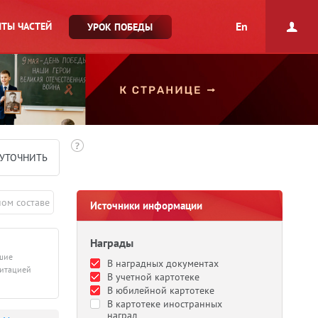
En
ТЫ ЧАСТЕЙ
УРОК ПОБЕДЫ
УТОЧНИТЬ
ном составе
Источники информации
Награды
дшие
В наградных документах
литацией
В учетной картотеке
В юбилейной картотеке
В картотеке иностранных
наград