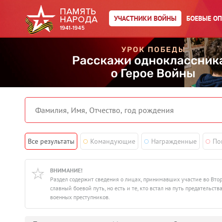
УЧАСТНИКИ ВОЙНЫ
БОЕВЫЕ О
Все результаты
Командующие
Награжденные
По
ВНИМАНИЕ!
Раздел содержит сведения о лицах, принимавших участие во Вто
славный боевой путь, но есть и те, кто встал на путь предатель
военных преступников.