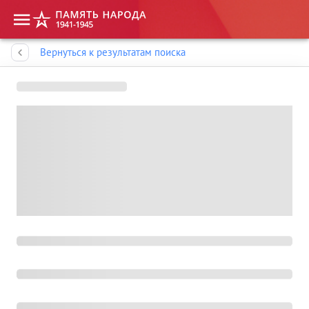
Память народа
Вернуться к результатам поиска