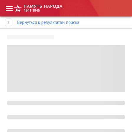
Память народа
Вернуться к результатам поиска