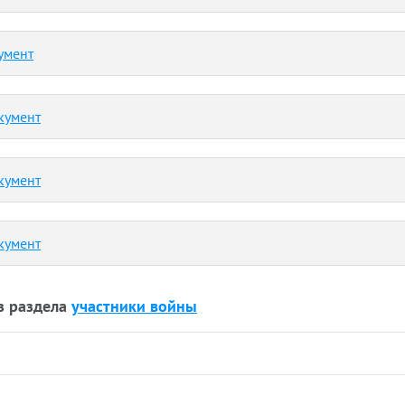
умент
кумент
кумент
кумент
з раздела
участники войны