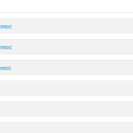
кумент
кумент
умент