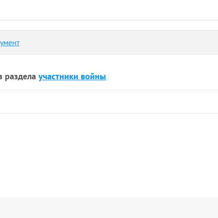
кумент
з раздела
участники войны