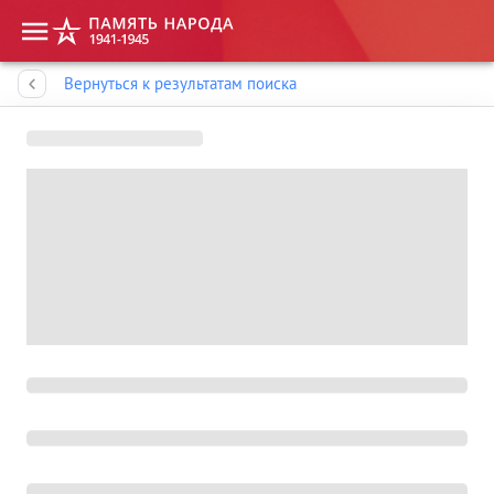
Память народа
Вернуться к результатам поиска