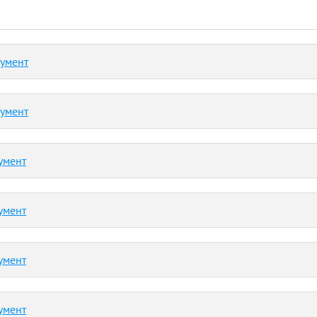
кумент
кумент
умент
умент
умент
умент