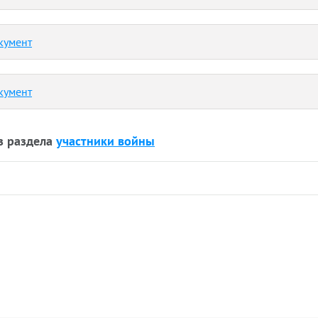
кумент
кумент
з раздела
участники войны