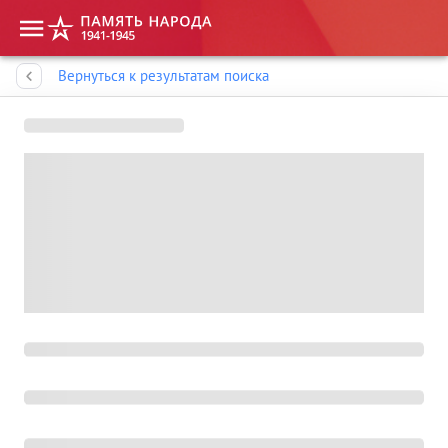
Память народа
Вернуться к результатам поиска