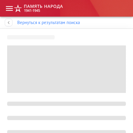
Память народа
Вернуться к результатам поиска