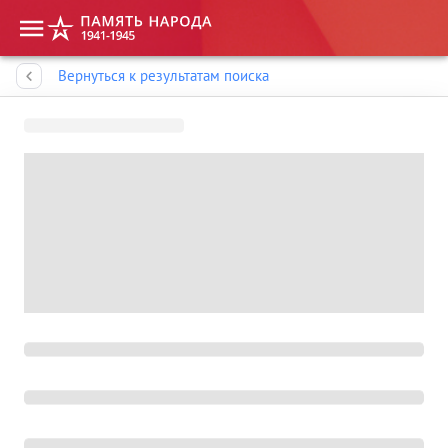
Память народа
Вернуться к результатам поиска