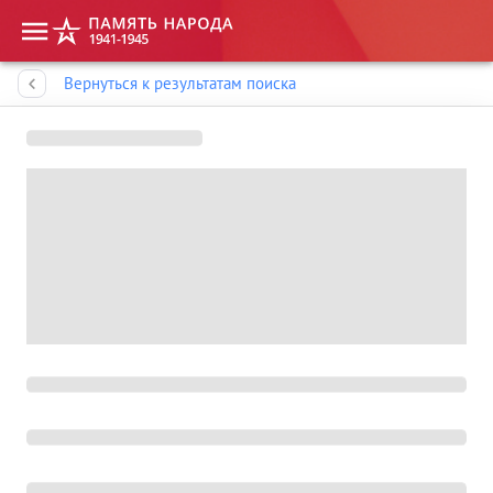
Память народа
Вернуться к результатам поиска