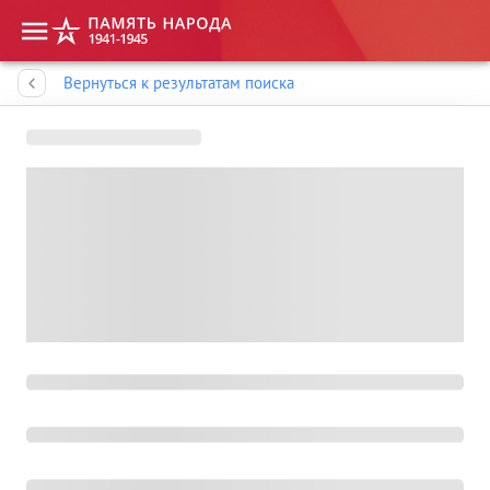
Память народа
Вернуться к результатам поиска