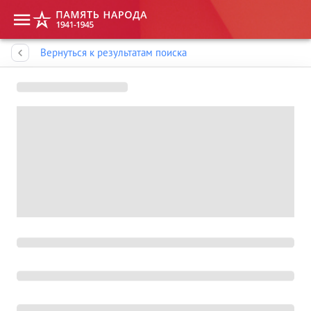
Память народа
Вернуться к результатам поиска