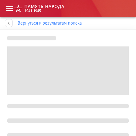
Память народа
Вернуться к результатам поиска