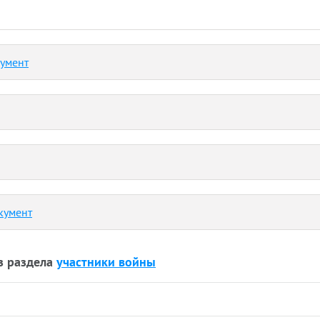
кумент
кумент
з раздела
участники войны