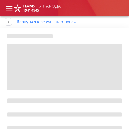
Память народа
Вернуться к результатам поиска