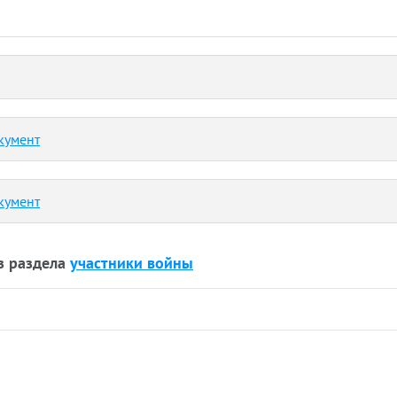
кумент
кумент
з раздела
участники войны