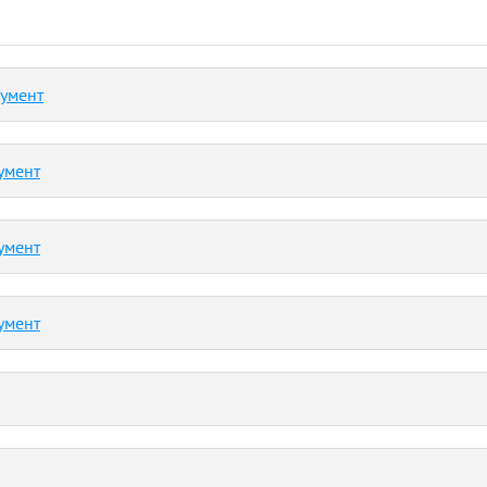
кумент
умент
умент
умент