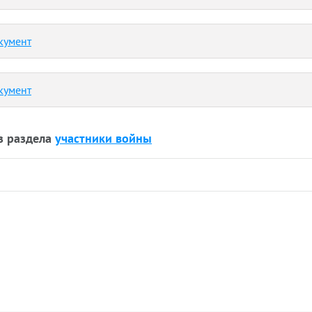
кумент
кумент
з раздела
участники войны