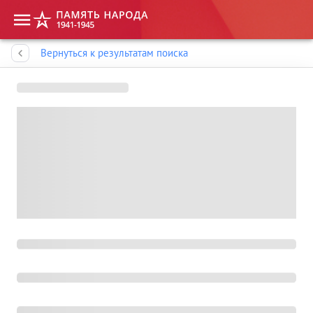
Память народа
Вернуться к результатам поиска