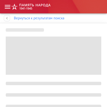
Память народа
Вернуться к результатам поиска