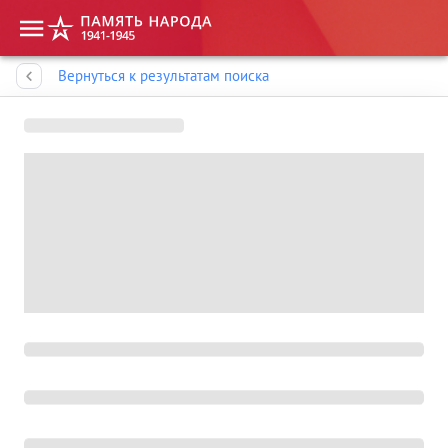
Память народа
Вернуться к результатам поиска