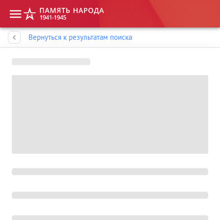
Память народа
Вернуться к результатам поиска