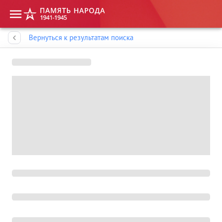
Память народа
Вернуться к результатам поиска