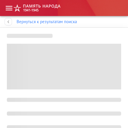
Память народа
Вернуться к результатам поиска