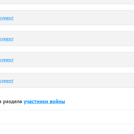
кумент
кумент
кумент
кумент
з раздела
участники войны