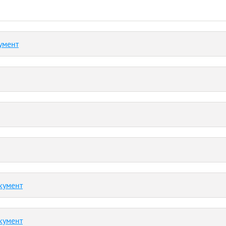
умент
кумент
кумент