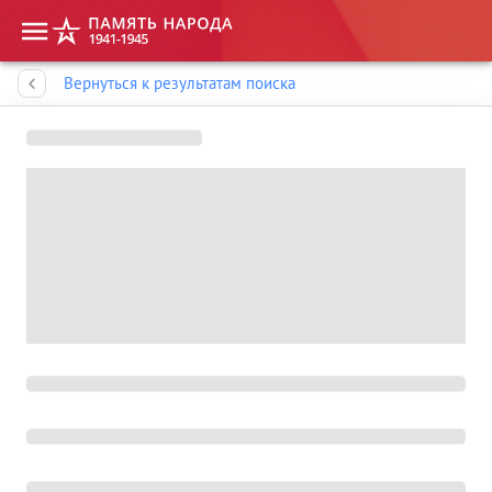
Память народа
Вернуться к результатам поиска