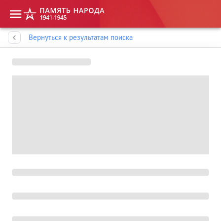
Память народа
Вернуться к результатам поиска