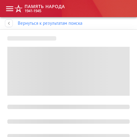
Память народа
Вернуться к результатам поиска