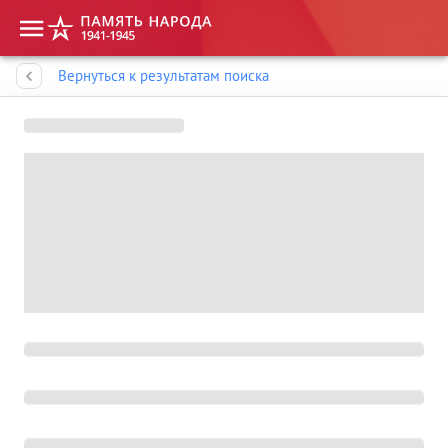
Память народа
Вернуться к результатам поиска