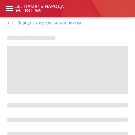
Память народа
Вернуться к результатам поиска