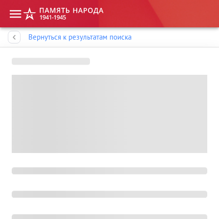
Память народа
Вернуться к результатам поиска