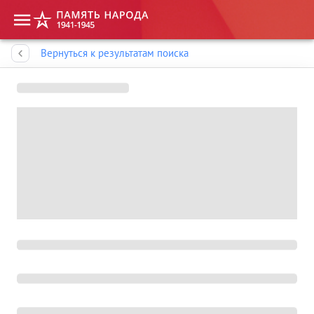
Память народа
Вернуться к результатам поиска