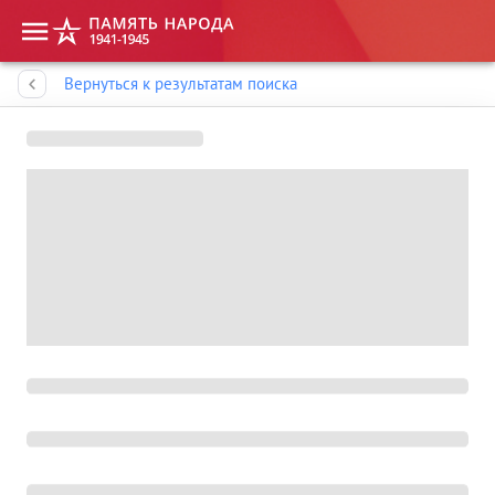
Память народа
Вернуться к результатам поиска